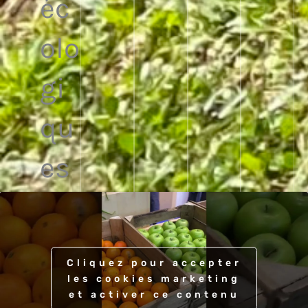
éc
olo
gi
qu
es
Cliquez pour accepter
les cookies marketing
et activer ce contenu