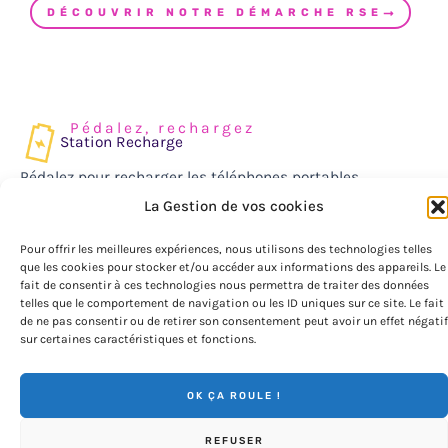
DÉCOUVRIR NOTRE DÉMARCHE RSE
Pédalez, rechargez
Station Recharge
Pédalez pour recharger les téléphones portables,
tablettes et tout appareils pouvant être rechargés via
La Gestion de vos cookies
port USB.
Pour offrir les meilleures expériences, nous utilisons des technologies telles
que les cookies pour stocker et/ou accéder aux informations des appareils. Le
Cette activité permet de sensibiliser à la consommation
fait de consentir à ces technologies nous permettra de traiter des données
telles que le comportement de navigation ou les ID uniques sur ce site. Le fait
d’énergie et promouvoir des idées de mobilité urbaine.
de ne pas consentir ou de retirer son consentement peut avoir un effet négatif
sur certaines caractéristiques et fonctions.
Personnalisable de la tablette à la
OK ÇA ROULE !
roue
N'utilise pas de puissance secteur
REFUSER