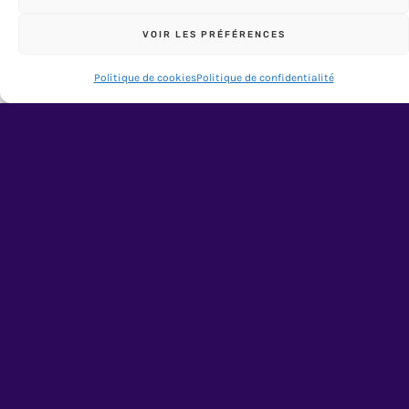
Peut fonctionner absolument partout !
VOIR LES PRÉFÉRENCES
ÇA M'INTÉRESSE !
Politique de cookies
Politique de confidentialité